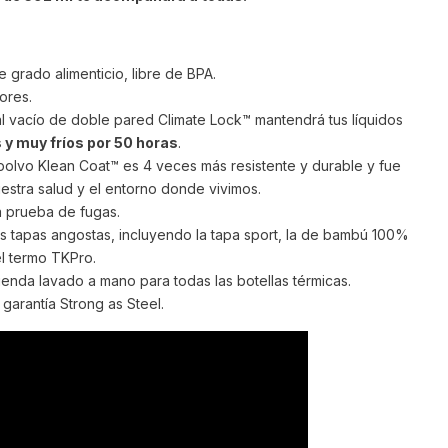
 grado alimenticio, libre de BPA.
ores.
al vacío de doble pared Climate Lock™ mantendrá tus líquidos
 y muy fríos por 50 horas
.
olvo Klean Coat™ es 4 veces más resistente y durable y fue
estra salud y el entorno donde vivimos.
a prueba de fugas.
s tapas angostas, incluyendo la tapa sport, la de bambú 100%
el termo TKPro.
ienda lavado a mano para todas las botellas térmicas.
garantía Strong as Steel.