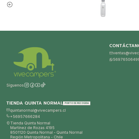
CONTÁCTAN
ventas@vivec
5697650649
Síguenos
TIENDA QUINTA NORMAL
PUNTO DE RECOGIDA
quintanormal@vivecampers.cl
+56957666284
Tienda Quinta Normal
Martínez de Rozas 4195
8501120 Quinta Normal - Quinta Normal
Región Metropolitana - Chile