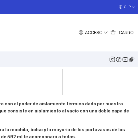
COCINAS EN OFERTA
CLP
>> Ver Ofertas
ACCESO
CARRO
COLOR
Acero
Water Coastal
COMPARTIR
DESCRIPCIÓN
ro con el poder de aislamiento térmico dado por nuestra
ue consiste en aislamiento al vacío con una doble capa de
a la mochila, bolso y la mayoría de los portavasos de los
d de 592 ml te acompañará a todas.