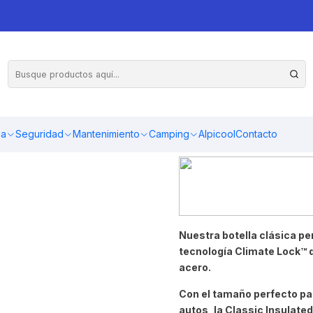
ma
Seguridad
Mantenimiento
Camping
Alpicool
Contacto
N
uestra botella clás
ica pe
tecnología Climate Lock™ q
acero.
Con el tamaño perfecto par
autos, la Classic Insulate