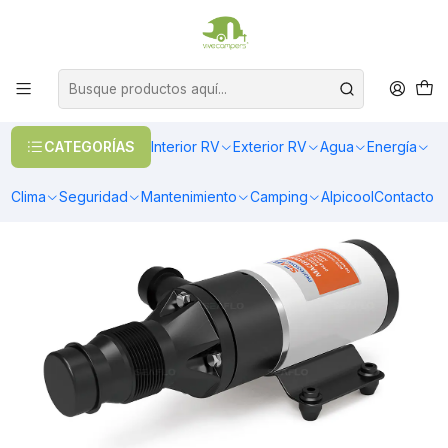
OFERTAS EN CALEFACCIÓN DIESEL
>> Ver Calefacción
Inicio
Agua
Bombas de agua
Bomba maceradora trituradora 12V - 45L/M para aguas residuales
CATEGORÍAS
Interior RV
Exterior RV
Agua
Energía
Clima
Seguridad
Mantenimiento
Camping
Alpicool
Contacto