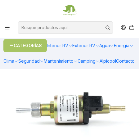
OFERTAS EN CALEFACCIÓN DIESEL
>> Ver Calefacción
Inicio
Climatización
Calefacción
Accesorios y Adaptadores
Bomba de combustible silenciosa para calefactor 12v Autoterm 2D
CATEGORÍAS
Interior RV
Exterior RV
Agua
Energía
Clima
Seguridad
Mantenimiento
Camping
Alpicool
Contacto