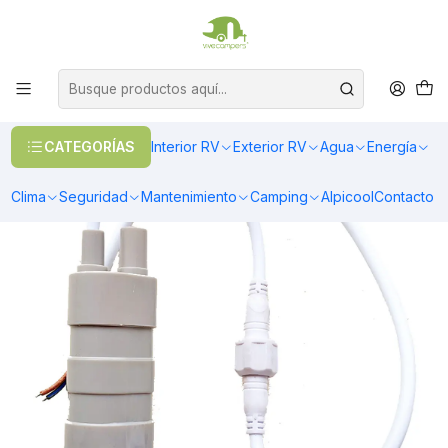
OFERTAS EN CALEFACCIÓN DIESEL
>> Ver Calefacción
Inicio
Agua
Bombas de agua
Bomba de inmersión o sumergible 12V 10L/min
CATEGORÍAS
Interior RV
Exterior RV
Agua
Energía
Clima
Seguridad
Mantenimiento
Camping
Alpicool
Contacto