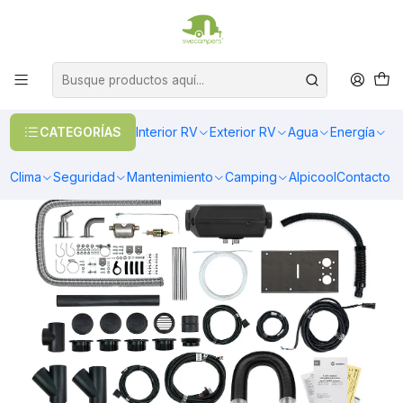
OFERTAS EN CALEFACCIÓN DIESEL
>> Ver Calefacción
Inicio
Climatización
Calefacción
Accesorios y Adaptadores
Autoterm 4D Large Marine Set (12V) con calefactor 4D
CATEGORÍAS
Interior RV
Exterior RV
Agua
Energía
Clima
Seguridad
Mantenimiento
Camping
Alpicool
Contacto