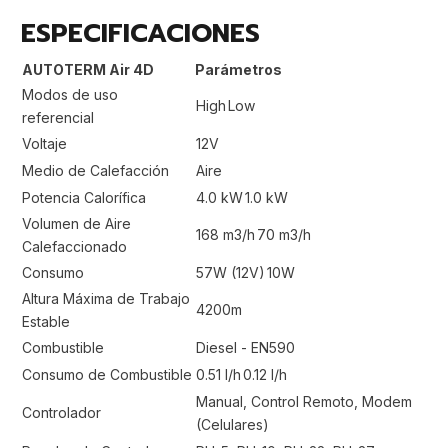
ESPECIFICACIONES
AUTOTERM Air 4D
Parámetros
Modos de uso
High
Low
referencial
Voltaje
12V
Medio de Calefacción
Aire
Potencia Calorífica
4.0 kW
1.0 kW
Volumen de Aire
168 m3/h
70 m3/h
Calefaccionado
Consumo
57W (12V)
10W
Altura Máxima de Trabajo
4200m
Estable
Combustible
Diesel - EN590
Consumo de Combustible
0.51 l/h
0.12 l/h
Manual, Control Remoto, Modem
Controlador
(Celulares)