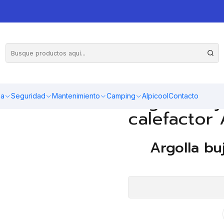
a bujía incandescente calefactor Autoterm 2D
AGR
Cantidad
Argolla bu
ma
Seguridad
Mantenimiento
Camping
Alpicool
Contacto
calefactor
Argolla bu