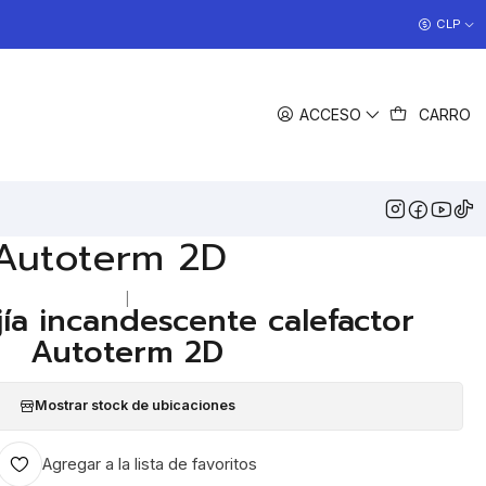
COCINAS EN OFERTA
CLP
>> Ver Ofertas
EGAR AL CARRO
COMPRAR AHORA
ACCESO
CARRO
COMPARTIR
DESCRIPCIÓN
jía incandescente
 Autoterm 2D
|
jía incandescente calefactor
Autoterm 2D
Mostrar stock de ubicaciones
Agregar a la lista de favoritos