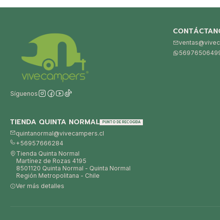
CONTÁCTAN
ventas@vivec
5697650649
Síguenos
TIENDA QUINTA NORMAL
PUNTO DE RECOGIDA
quintanormal@vivecampers.cl
+56957666284
Tienda Quinta Normal
Martínez de Rozas 4195
8501120 Quinta Normal - Quinta Normal
Región Metropolitana - Chile
Ver más detalles